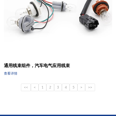
主页
产品中心
新闻资讯
荣誉资质
电子线束
应用案例
关于我们
联系我们
工业线束
通用线束组件，汽车电气应用线束
风能线束
查看详情
<<
<
1
2
3
4
5
>
>>