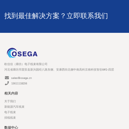
找到最佳解决方案？立即联系我们
欧信佳（廊坊）电子线束有限公司
河北省廊坊市固安县新兴园经八路东侧、安康西街北侧中南高科京南科技智谷8#2-四层
sales@osega.cn
15611118256
相关内容
关于我们
新能源汽车线束
电子线束
排线线束
数据中心